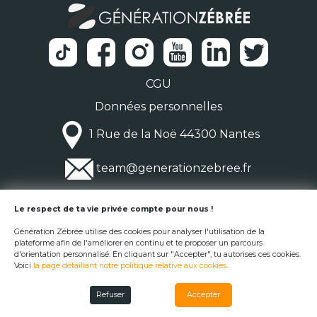
CGU
Données personnelles
1 Rue de la Noë 44300 Nantes
team@generationzebree.fr
© Génération Zébrée 2026
Le respect de ta vie privée compte pour nous !
Génération Zébrée utilise des cookies pour analyser l'utilisation de la
plateforme afin de l'améliorer en continu et te proposer un parcours
d'orientation personnalisé. En cliquant sur "Accepter", tu autorises ces cookies.
Voici
la page détaillant notre politique relative aux cookies
.
Refuser
Accepter