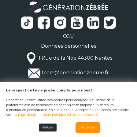
CGU
Données personnelles
1 Rue de la Noë 44300 Nantes
team@generationzebree.fr
© Génération Zébrée 2026
Le respect de ta vie privée compte pour nous !
Génération Zébrée utilise des cookies pour analyser l'utilisation de la
plateforme afin de l'améliorer en continu et te proposer un parcours
d'orientation personnalisé. En cliquant sur "Accepter", tu autorises ces cookies.
Voici
la page détaillant notre politique relative aux cookies
.
Refuser
Accepter