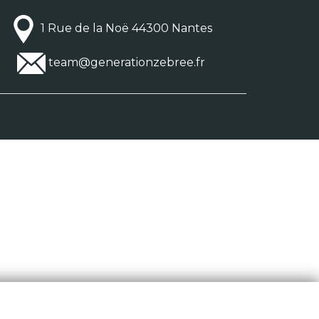
1 Rue de la Noë 44300 Nantes
team@generationzebree.fr