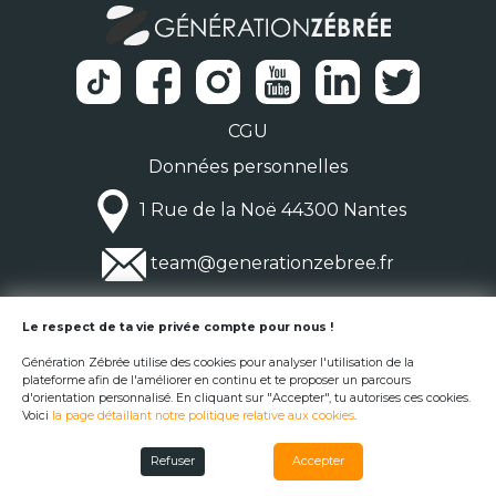
CGU
Données personnelles
1 Rue de la Noë 44300 Nantes
team@generationzebree.fr
© Génération Zébrée 2026
Le respect de ta vie privée compte pour nous !
Génération Zébrée utilise des cookies pour analyser l'utilisation de la
plateforme afin de l'améliorer en continu et te proposer un parcours
d'orientation personnalisé. En cliquant sur "Accepter", tu autorises ces cookies.
Voici
la page détaillant notre politique relative aux cookies
.
Refuser
Accepter