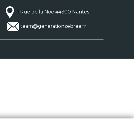
1 Rue de la Noë 44300 Nantes
team@generationzebree.fr