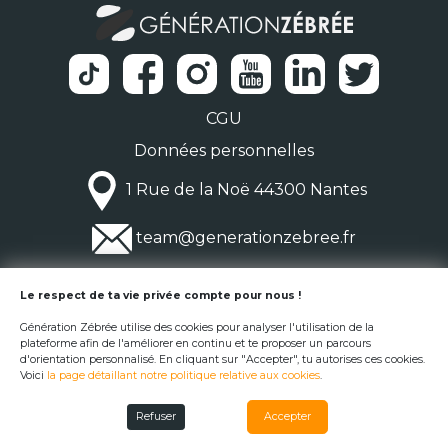
CGU
Données personnelles
1 Rue de la Noë 44300 Nantes
team@generationzebree.fr
© Génération Zébrée 2026
Le respect de ta vie privée compte pour nous !
Génération Zébrée utilise des cookies pour analyser l'utilisation de la
plateforme afin de l'améliorer en continu et te proposer un parcours
d'orientation personnalisé. En cliquant sur "Accepter", tu autorises ces cookies.
Voici
la page détaillant notre politique relative aux cookies
.
Refuser
Accepter