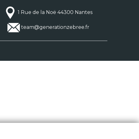
1 Rue de la Noë 44300 Nantes
team@generationzebree.fr