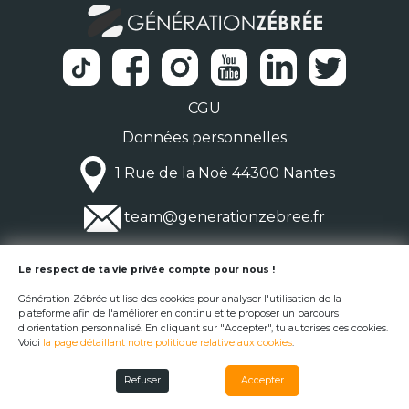
CGU
Données personnelles
1 Rue de la Noë 44300 Nantes
team@generationzebree.fr
© Génération Zébrée 2026
Le respect de ta vie privée compte pour nous !
Génération Zébrée utilise des cookies pour analyser l'utilisation de la
plateforme afin de l'améliorer en continu et te proposer un parcours
d'orientation personnalisé. En cliquant sur "Accepter", tu autorises ces cookies.
Voici
la page détaillant notre politique relative aux cookies
.
Refuser
Accepter