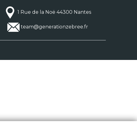
1 Rue de la Noë 44300 Nantes
team@generationzebree.fr