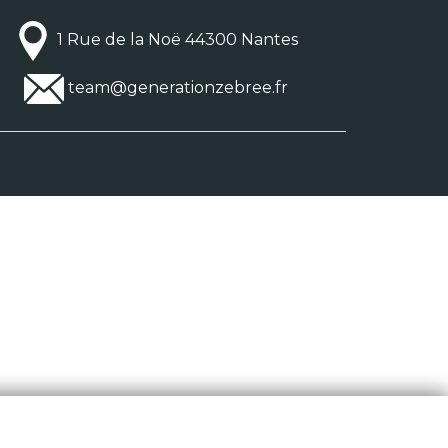
1 Rue de la Noë 44300 Nantes
team@generationzebree.fr