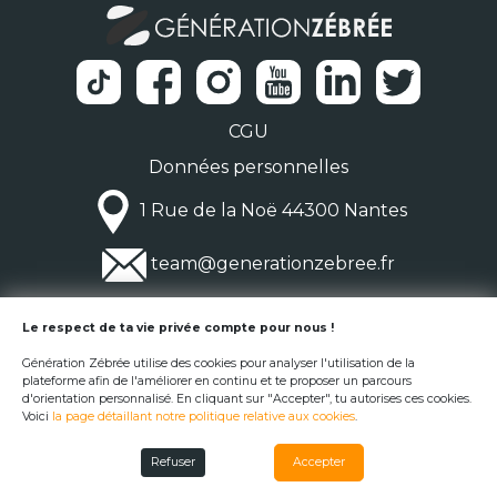
CGU
Données personnelles
1 Rue de la Noë 44300 Nantes
team@generationzebree.fr
© Génération Zébrée 2026
Le respect de ta vie privée compte pour nous !
Génération Zébrée utilise des cookies pour analyser l'utilisation de la
plateforme afin de l'améliorer en continu et te proposer un parcours
d'orientation personnalisé. En cliquant sur "Accepter", tu autorises ces cookies.
Voici
la page détaillant notre politique relative aux cookies
.
Refuser
Accepter