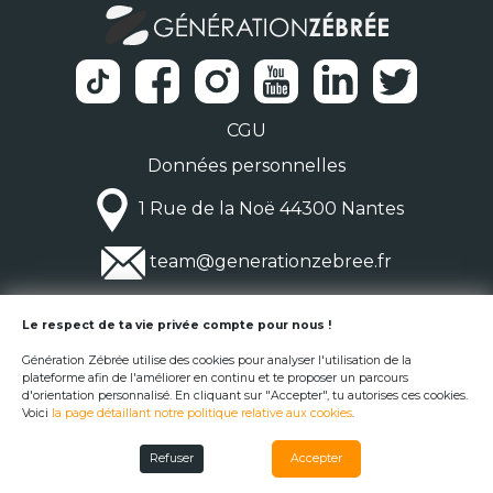
CGU
Données personnelles
1 Rue de la Noë 44300 Nantes
team@generationzebree.fr
© Génération Zébrée 2026
Le respect de ta vie privée compte pour nous !
Génération Zébrée utilise des cookies pour analyser l'utilisation de la
plateforme afin de l'améliorer en continu et te proposer un parcours
d'orientation personnalisé. En cliquant sur "Accepter", tu autorises ces cookies.
Voici
la page détaillant notre politique relative aux cookies
.
Refuser
Accepter