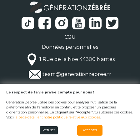
CGU
Données personnelles
1 Rue de la Noë 44300 Nantes
team@generationzebree.fr
© Génération Zébrée 2026
Le respect de ta vie privée compte pour nous !
Génération Zébrée utilise des cookies pour analyser l'utilisation de la
plateforme afin de l'améliorer en continu et te proposer un parcours
d'orientation personnalisé. En cliquant sur "Accepter", tu autorises ces cookies.
Voici
la page détaillant notre politique relative aux cookies
.
Refuser
Accepter