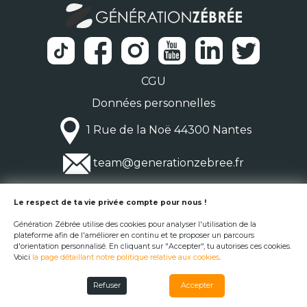
CGU
Données personnelles
1 Rue de la Noë 44300 Nantes
team@generationzebree.fr
© Génération Zébrée 2026
Le respect de ta vie privée compte pour nous !
Génération Zébrée utilise des cookies pour analyser l'utilisation de la
plateforme afin de l'améliorer en continu et te proposer un parcours
d'orientation personnalisé. En cliquant sur "Accepter", tu autorises ces cookies.
Voici
la page détaillant notre politique relative aux cookies
.
Refuser
Accepter