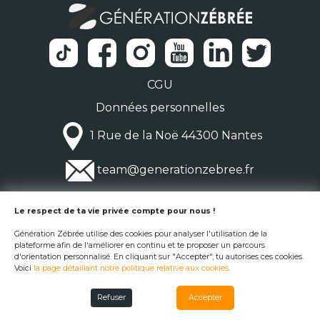
CGU
Données personnelles
1 Rue de la Noë 44300 Nantes
team@generationzebree.fr
© Génération Zébrée 2026
Le respect de ta vie privée compte pour nous !
Génération Zébrée utilise des cookies pour analyser l'utilisation de la
plateforme afin de l'améliorer en continu et te proposer un parcours
d'orientation personnalisé. En cliquant sur "Accepter", tu autorises ces cookies.
Voici
la page détaillant notre politique relative aux cookies
.
Refuser
Accepter