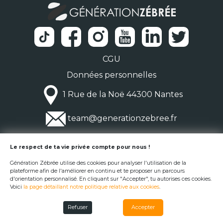
CGU
Données personnelles
1 Rue de la Noë 44300 Nantes
team@generationzebree.fr
© Génération Zébrée 2026
Le respect de ta vie privée compte pour nous !
Génération Zébrée utilise des cookies pour analyser l'utilisation de la
plateforme afin de l'améliorer en continu et te proposer un parcours
d'orientation personnalisé. En cliquant sur "Accepter", tu autorises ces cookies.
Voici
la page détaillant notre politique relative aux cookies
.
Refuser
Accepter