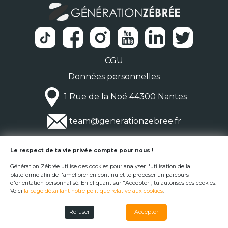
CGU
Données personnelles
1 Rue de la Noë 44300 Nantes
team@generationzebree.fr
© Génération Zébrée 2026
Le respect de ta vie privée compte pour nous !
Génération Zébrée utilise des cookies pour analyser l'utilisation de la
plateforme afin de l'améliorer en continu et te proposer un parcours
d'orientation personnalisé. En cliquant sur "Accepter", tu autorises ces cookies.
Voici
la page détaillant notre politique relative aux cookies
.
Refuser
Accepter