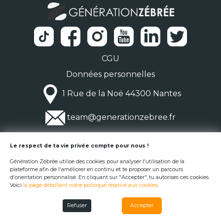
CGU
Données personnelles
1 Rue de la Noë 44300 Nantes
team@generationzebree.fr
© Génération Zébrée 2026
Le respect de ta vie privée compte pour nous !
Génération Zébrée utilise des cookies pour analyser l'utilisation de la
plateforme afin de l'améliorer en continu et te proposer un parcours
d'orientation personnalisé. En cliquant sur "Accepter", tu autorises ces cookies.
Voici
la page détaillant notre politique relative aux cookies
.
Refuser
Accepter