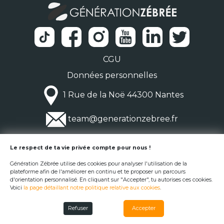
CGU
Données personnelles
1 Rue de la Noë 44300 Nantes
team@generationzebree.fr
© Génération Zébrée 2026
Le respect de ta vie privée compte pour nous !
Génération Zébrée utilise des cookies pour analyser l'utilisation de la
plateforme afin de l'améliorer en continu et te proposer un parcours
d'orientation personnalisé. En cliquant sur "Accepter", tu autorises ces cookies.
Voici
la page détaillant notre politique relative aux cookies
.
Refuser
Accepter