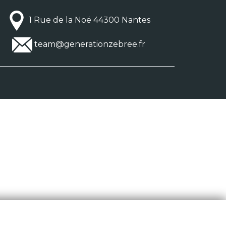
1 Rue de la Noë 44300 Nantes
team@generationzebree.fr