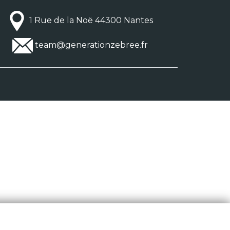
1 Rue de la Noë 44300 Nantes
team@generationzebree.fr