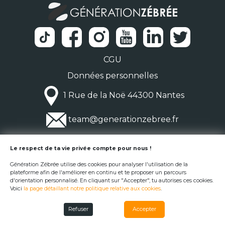
CGU
Données personnelles
1 Rue de la Noë 44300 Nantes
team@generationzebree.fr
© Génération Zébrée 2026
Le respect de ta vie privée compte pour nous !
Génération Zébrée utilise des cookies pour analyser l'utilisation de la
plateforme afin de l'améliorer en continu et te proposer un parcours
d'orientation personnalisé. En cliquant sur "Accepter", tu autorises ces cookies.
Voici
la page détaillant notre politique relative aux cookies
.
Refuser
Accepter