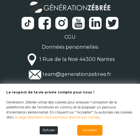
CGU
Données personnelles
1 Rue de la Noë 44300 Nantes
team@generationzebree.fr
© Génération Zébrée 2026
Le respect de ta vie privée compte pour nous !
Génération Zébrée utilise des cookies pour analyser l'utilisation de la
plateforme afin de l'améliorer en continu et te proposer un parcours
d'orientation personnalisé. En cliquant sur "Accepter", tu autorises ces cookies.
Voici
la page détaillant notre politique relative aux cookies
.
Refuser
Accepter