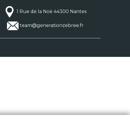
1 Rue de la Noë 44300 Nantes
team@generationzebree.fr