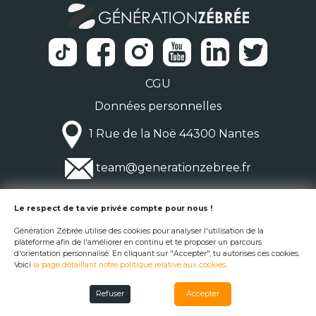
CGU
Données personnelles
1 Rue de la Noë 44300 Nantes
team@generationzebree.fr
© Génération Zébrée 2026
Le respect de ta vie privée compte pour nous !
Génération Zébrée utilise des cookies pour analyser l'utilisation de la
plateforme afin de l'améliorer en continu et te proposer un parcours
d'orientation personnalisé. En cliquant sur "Accepter", tu autorises ces cookies.
Voici
la page détaillant notre politique relative aux cookies
.
Refuser
Accepter