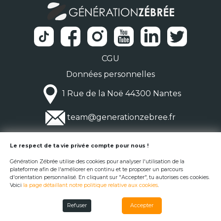
CGU
Données personnelles
1 Rue de la Noë 44300 Nantes
team@generationzebree.fr
© Génération Zébrée 2026
Le respect de ta vie privée compte pour nous !
Génération Zébrée utilise des cookies pour analyser l'utilisation de la
plateforme afin de l'améliorer en continu et te proposer un parcours
d'orientation personnalisé. En cliquant sur "Accepter", tu autorises ces cookies.
Voici
la page détaillant notre politique relative aux cookies
.
Refuser
Accepter