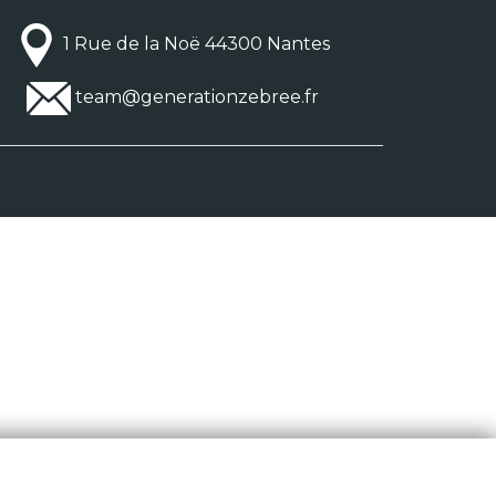
1 Rue de la Noë 44300 Nantes
team@generationzebree.fr