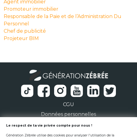
Agent immobilier
Promoteur immobilier
Responsable de la Paie et de l’Administration Du
Personnel
Chef de publicité
Projeteur BIM
CGU
Données personnelles
1 Rue de la Noë 44300 Nantes
Le respect de ta vie privée compte pour nous !
Génération Zébrée utilise des cookies pour analyser l'utilisation de la