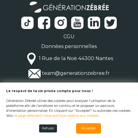
CGU
Données personnelles
1 Rue de la Noë 44300 Nantes
team@generationzebree.fr
© Génération Zébrée 2026
Le respect de ta vie privée compte pour nous !
Génération Zébrée utilise des cookies pour analyser l'utilisation de la
plateforme afin de l'améliorer en continu et te proposer un parcours
d'orientation personnalisé. En cliquant sur "Accepter", tu autorises ces cookies.
Voici
la page détaillant notre politique relative aux cookies
.
Refuser
Accepter