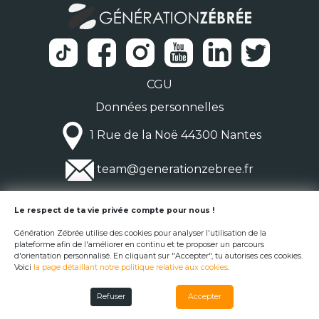
CGU
Données personnelles
1 Rue de la Noë 44300 Nantes
team@generationzebree.fr
© Génération Zébrée 2026
Le respect de ta vie privée compte pour nous !
Génération Zébrée utilise des cookies pour analyser l'utilisation de la
plateforme afin de l'améliorer en continu et te proposer un parcours
d'orientation personnalisé. En cliquant sur "Accepter", tu autorises ces cookies.
Voici
la page détaillant notre politique relative aux cookies
.
Refuser
Accepter