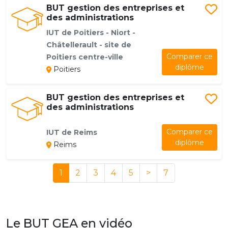
BUT gestion des entreprises et
des administrations
IUT de Poitiers - Niort -
Châtellerault - site de
Comparer ce
Poitiers centre-ville
diplôme
Poitiers
BUT gestion des entreprises et
des administrations
Comparer ce
IUT de Reims
diplôme
Reims
1
2
3
4
5
>
7
Le BUT GEA en vidéo