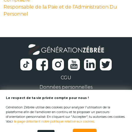
Responsable de la Paie et de l’Administration Du
Personnel
CGU
Données personnelles
1 Rue de la Noë 44300 Nantes
Le respect de ta vie privée compte pour nous !
Génération Zébrée utilise des cookies pour analyser l'utilisation de la
team@generationzebree.fr
plateforme afin de l'améliorer en continu et te proposer un parcours
d'orientation personnalisé. En cliquant sur "Accepter", tu autorises ces cookies.
Voici
la page détaillant notre politique relative aux cookies
.
© Génération Zébrée 2026