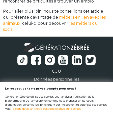
rencontrer de difficultés à trouver un emploi.
Pour aller plus loin, nous te conseillons cet article
qui présente davantage de
métiers en lien avec les
animaux
, celui-ci pour découvrir
les métiers du
social
.
CGU
Données personnelles
1 Rue de la Noë 44300 Nantes
Le respect de ta vie privée compte pour nous !
Génération Zébrée utilise des cookies pour analyser l'utilisation de la
team@generationzebree.fr
plateforme afin de l'améliorer en continu et te proposer un parcours
d'orientation personnalisé. En cliquant sur "Accepter", tu autorises ces cookies.
Voici
la page détaillant notre politique relative aux cookies
.