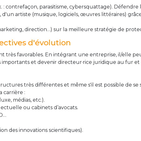
ex. : contrefaçon, parasitisme, cybersquattage). Défendre 
d'un artiste (musique, logiciels, œuvres littéraires) grâce
rketing, direction…) sur la meilleure stratégie de protec
ctives d'évolution
nt très favorables. En intégrant une entreprise, il/elle p
 importants et devenir directeur·rice juridique au fur et 
uctures très différentes et même s'il est possible de se s
 carrière :
uxe, médias, etc.).
lectuelle ou cabinets d’avocats.
PO…
on des innovations scientifiques).