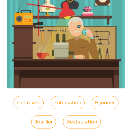
Créativité
Fabrication
Bijoutier
Joaillier
Restauration