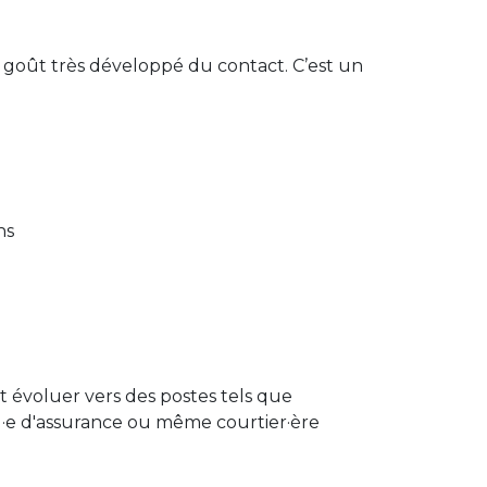
n goût très développé du contact. C’est un
ins
ut évoluer vers des postes tels que
l·e d'assurance ou même courtier·ère