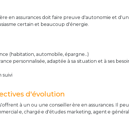
er·ère en assurances doit faire preuve d'autonomie et d'u
ousiasme certain et beaucoup d'énergie.
nce (habitation, automobile, épargne...)
rance personnalisée, adaptée à sa situation et à ses beso
n suivi
ctives d'évolution
s'offrent à un ou une conseiller·ère en assurances. Il pe
mmercial·e, chargé·e d'études marketing, agent·e généra