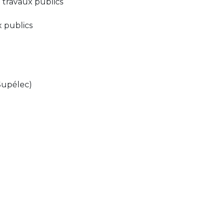
é travaux publics
x publics
eSupélec)