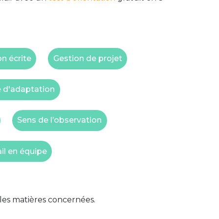
n écrite
Gestion de projet
 d'adaptation
Sens de l’observation
il en équipe
 les matières concernées.