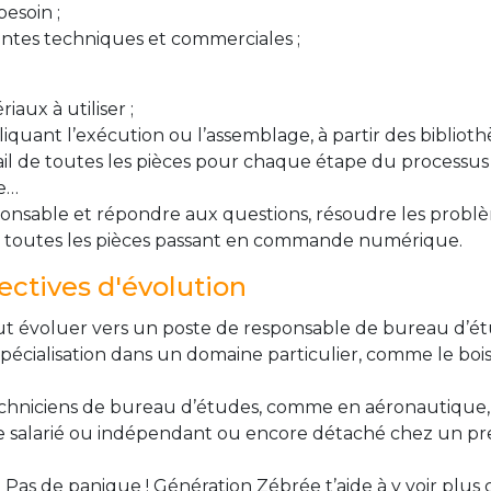
besoin ;
aintes techniques et commerciales ;
ux à utiliser ;
iquant l’exécution ou l’assemblage, à partir des bibli
ail de toutes les pièces pour chaque étape du processus
ge…
sponsable et répondre aux questions, résoudre les problè
e toutes les pièces passant en commande numérique.
ctives d'évolution
eut évoluer vers un poste de responsable de bureau d’é
spécialisation dans un domaine particulier, comme le bo
iciens de bureau d’études, comme en aéronautique, le 
e salarié ou indépendant ou encore détaché chez un pres
 Pas de panique ! Génération Zébrée t’aide à y voir plus 