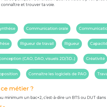
 connaître et trouver ta voie.
synthèse
Communication orale
Communicatio
thèse
Rigueur de travail
Rigueur
Capacité
 conception (CAO, DAO, visuels 2D/3D...)
Créativité
oposition
Connaître les logiciels de PAO
Trava
ce métier ?
r au minimum un bac+2, c’est-à-dire un BTS ou DUT dans