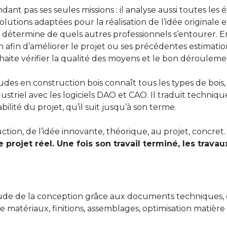
ant pas ses seules missions : il analyse aussi toutes le
 solutions adaptées pour la réalisation de l’idée originale
qui détermine de quels autres professionnels s’entourer. En
n afin d’améliorer le projet ou ses précédentes estimation
ouhaite vérifier la qualité des moyens et le bon déroulem
udes en construction bois connaît tous les types de bois,
ndustriel avec les logiciels DAO et CAO. Il traduit tech
abilité du projet, qu’il suit jusqu’à son terme.
aduction, de l’idée innovante, théorique, au projet, concret
 projet réel. Une fois son travail terminé, les trav
étude de la conception grâce aux documents techniques, cr
 matériaux, finitions, assemblages, optimisation matière 