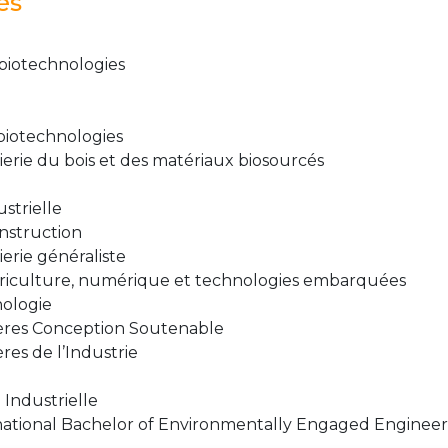
és
-biotechnologies
-biotechnologies
ierie du bois et des matériaux biosourcés
strielle
onstruction
ierie généraliste
Agriculture, numérique et technologies embarquées
nologie
lières Conception Soutenable
res de l’Industrie
 Industrielle
ernational Bachelor of Environmentally Engaged Enginee