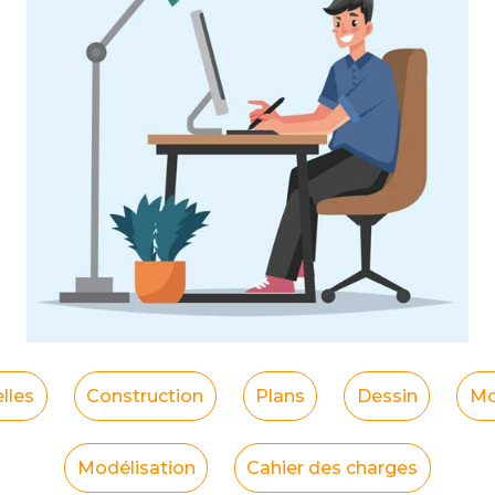
lles
Construction
Plans
Dessin
Mo
Modélisation
Cahier des charges