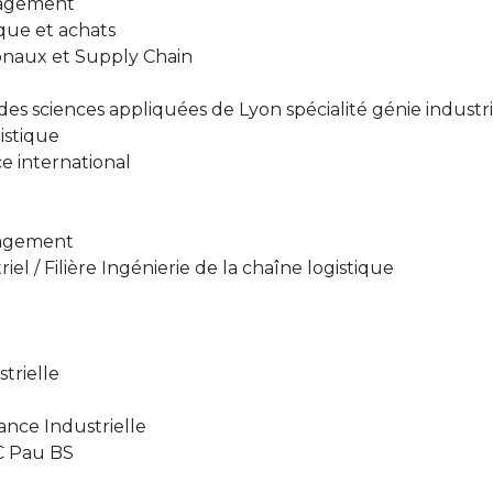
nagement
que et achats
ionaux et Supply Chain
 des sciences appliquées de Lyon spécialité génie industri
istique
e international
nagement
el / Filière Ingénierie de la chaîne logistique
trielle
nce Industrielle
C Pau BS