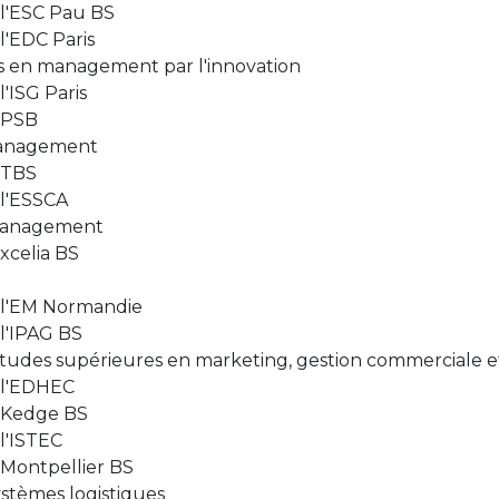
l'ESC Pau BS
'EDC Paris
es en management par l'innovation
'ISG Paris
 PSB
 Management
 TBS
l'ESSCA
 management
xcelia BS
 l'EM Normandie
l'IPAG BS
udes supérieures en marketing, gestion commerciale e
 l'EDHEC
 Kedge BS
l'ISTEC
Montpellier BS
stèmes logistiques