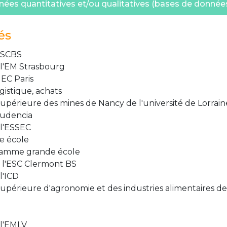
nées quantitatives et/ou qualitatives (bases de données
és
 SCBS
l'EM Strasbourg
EC Paris
istique, achats
supérieure des mines de Nancy de l'université de Lorrain
Audencia
l'ESSEC
e école
ramme grande école
l'ESC Clermont BS
l'ICD
upérieure d'agronomie et des industries alimentaires de l
l'EMLV