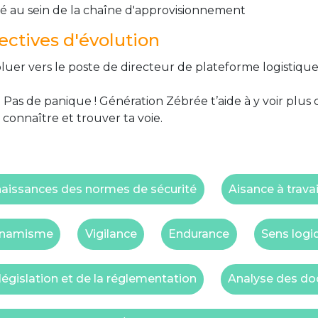
té au sein de la chaîne d'approvisionnement
ctives d'évolution
luer vers le poste de directeur de plateforme logistique
 Pas de panique ! Génération Zébrée t’aide à y voir plus 
 connaître et trouver ta voie.
aissances des normes de sécurité
Aisance à travai
namisme
Vigilance
Endurance
Sens logi
égislation et de la réglementation
Analyse des d