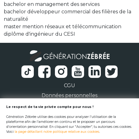
bachelor en management des services
bachelor développeur commercial des filières de la
naturalité
master mention réseaux et télécommunication
diplôme d'ingénieur du CESI
CGU
Données personnelles
1 Rue de la Noë 44300 Nantes
Le respect de ta vie privée compte pour nous !
Génération Zébrée utilise des cookies pour analyser l'utilisation de la
team@generationzebree.fr
plateforme afin de l'améliorer en continu et te proposer un parcours
d'orientation personnalisé. En cliquant sur "Accepter", tu autorises ces cookies.
Voici
la page détaillant notre politique relative aux cookies
.