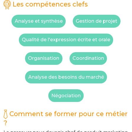
Les compétences clefs
Analyse et synthèse
Gestion de projet
Qualité de l'expression écrite et orale
Organisation
Coordination
Analyse des besoins du marché
Négociation
Comment se former pour ce métier
?