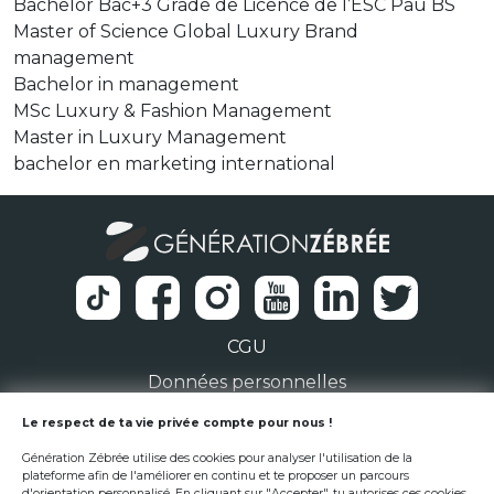
Bachelor Bac+3 Grade de Licence de l’ESC Pau BS
Master of Science Global Luxury Brand
management
Bachelor in management
MSc Luxury & Fashion Management
Master in Luxury Management
bachelor en marketing international
CGU
Données personnelles
1 Rue de la Noë 44300 Nantes
Le respect de ta vie privée compte pour nous !
Génération Zébrée utilise des cookies pour analyser l'utilisation de la
team@generationzebree.fr
plateforme afin de l'améliorer en continu et te proposer un parcours
d'orientation personnalisé. En cliquant sur "Accepter", tu autorises ces cookies.