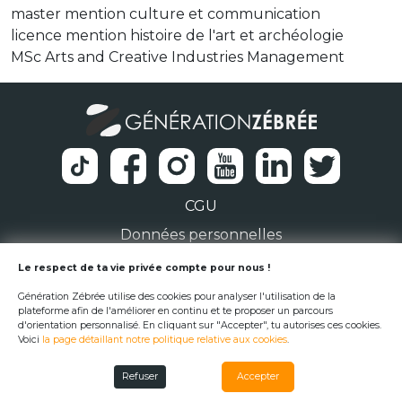
master mention culture et communication
licence mention histoire de l'art et archéologie
MSc Arts and Creative Industries Management
CGU
Données personnelles
1 Rue de la Noë 44300 Nantes
Le respect de ta vie privée compte pour nous !
Génération Zébrée utilise des cookies pour analyser l'utilisation de la
team@generationzebree.fr
plateforme afin de l'améliorer en continu et te proposer un parcours
d'orientation personnalisé. En cliquant sur "Accepter", tu autorises ces cookies.
Voici
la page détaillant notre politique relative aux cookies
.
© Génération Zébrée 2026
Refuser
Accepter