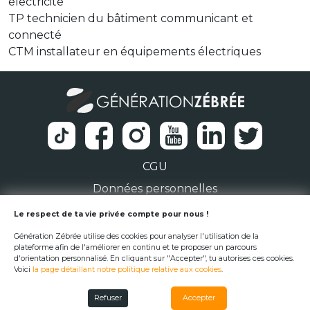
électricité
TP technicien du bâtiment communicant et
connecté
CTM installateur en équipements électriques
CGU
Données personnelles
1 Rue de la Noë 44300 Nantes
Le respect de ta vie privée compte pour nous !
Génération Zébrée utilise des cookies pour analyser l'utilisation de la
team@generationzebree.fr
plateforme afin de l'améliorer en continu et te proposer un parcours
d'orientation personnalisé. En cliquant sur "Accepter", tu autorises ces cookies.
Voici
la page détaillant notre politique relative aux cookies
.
© Génération Zébrée 2026
Refuser
Accepter