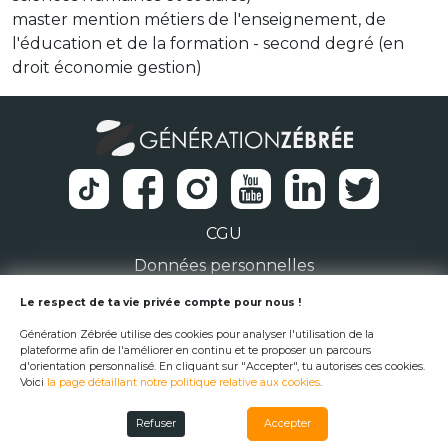
master mention métiers de l'enseignement, de
l'éducation et de la formation - second degré (en
droit économie gestion)
CGU
Données personnelles
1 Rue de la Noë 44300 Nantes
Le respect de ta vie privée compte pour nous !
Génération Zébrée utilise des cookies pour analyser l'utilisation de la
team@generationzebree.fr
plateforme afin de l'améliorer en continu et te proposer un parcours
d'orientation personnalisé. En cliquant sur "Accepter", tu autorises ces cookies.
Voici
la page détaillant notre politique relative aux cookies
.
© Génération Zébrée 2026
Refuser
Accepter