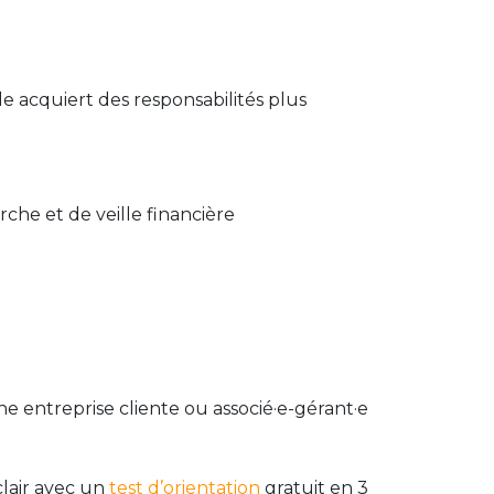
lle acquiert des responsabilités plus
rche et de veille financière
ne entreprise cliente ou associé·e-gérant·e
clair avec un
test d’orientation
gratuit en 3