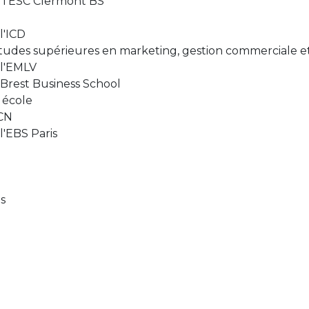
l'ESC Clermont BS
l'ICD
udes supérieures en marketing, gestion commerciale e
l'EMLV
rest Business School
 école
CN
'EBS Paris
es