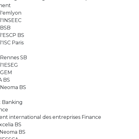
ment
l'emlyon
l'INSEEC
 BSB
l'ESCP BS
ISC Paris
 Rennes SB
l'IESEG
e GEM
A BS
e Neoma BS
t Banking
ance
t international des entreprises Finance
celia BS
 Neoma BS