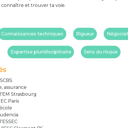
 connaître et trouver ta voie.
Connaissances techniques
Rigueur
Négociat
Expertise pluridisciplinaire
Sens du risque
és
 SCBS
, assurance
l'EM Strasbourg
EC Paris
école
Audencia
l'ESSEC