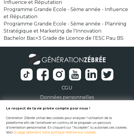
Influence et Réputation
Programme Grande Ecole - 5ème année - Influence
et Réputation
Programme Grande Ecole - 5ème année - Planning
Stratégique et Marketing de l'Innovation
Bachelor Bac+3 Grade de Licence de l’ESC Pau BS
CGU
Données personnelles
1 Rue de la Noë 44300 Nantes
Le respect de ta vie privée compte pour nous !
Génération Zébrée utilise des cookies pour analyser l'utilisation de la
team@generationzebree.fr
plateforme afin de l'améliorer en continu et te proposer un parcours
d'orientation personnalisé. En cliquant sur "Accepter", tu autorises ces cookies.
Voici
la page détaillant notre politique relative aux cookies
.