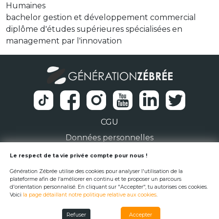
Humaines
bachelor gestion et développement commercial
diplôme d'études supérieures spécialisées en
management par l'innovation
CGU
Données personnelles
1 Rue de la Noë 44300 Nantes
Le respect de ta vie privée compte pour nous !
Génération Zébrée utilise des cookies pour analyser l'utilisation de la
team@generationzebree.fr
plateforme afin de l'améliorer en continu et te proposer un parcours
d'orientation personnalisé. En cliquant sur "Accepter", tu autorises ces cookies.
Voici
la page détaillant notre politique relative aux cookies
.
© Génération Zébrée 2026
Refuser
Accepter