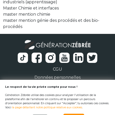
industriels (apprentissage)
Master Chimie et interfaces
master mention chimie
master mention génie des procédés et des bio-
procédés
CGU
Données personnelles
1 Rue de la Noë 44300 Nantes
Le respect de ta vie privée compte pour nous !
Génération Zébrée utilise des cookies pour analyser l'utilisation de la
team@generationzebree.fr
plateforme afin de l'améliorer en continu et te proposer un parcours
d'orientation personnalisé. En cliquant sur "Accepter", tu autorises ces cookies.
Voici
la page détaillant notre politique relative aux cookies
.
© Génération Zébrée 2026