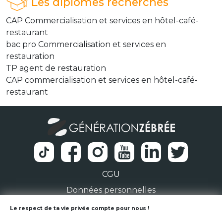
Les diplômes recherchés
CAP Commercialisation et services en hôtel-café-
restaurant
bac pro Commercialisation et services en
restauration
TP agent de restauration
CAP commercialisation et services en hôtel-café-
restaurant
CGU
Données personnelles
1 Rue de la Noë 44300 Nantes
Le respect de ta vie privée compte pour nous !