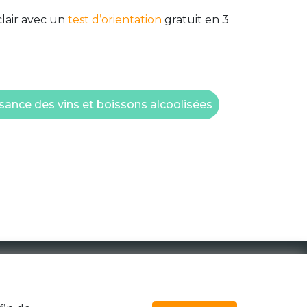
clair avec un
test d’orientation
gratuit en 3
ance des vins et boissons alcoolisées
1 Rue de la Noë 44300 Nantes
team@generationzebree.fr