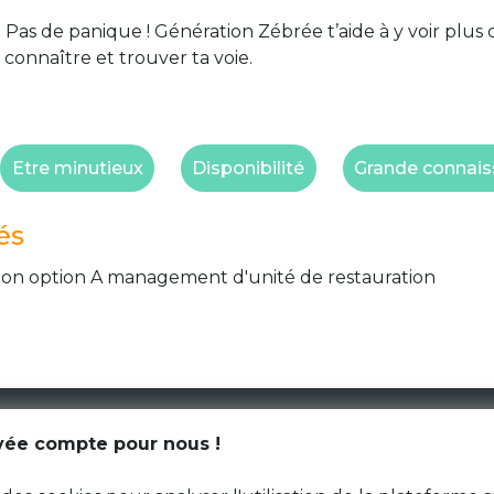
 Pas de panique ! Génération Zébrée t’aide à y voir plus 
 connaître et trouver ta voie.
Etre minutieux
Disponibilité
Grande connaiss
és
ion option A management d'unité de restauration
CGU
ivée compte pour nous !
Données personnelles