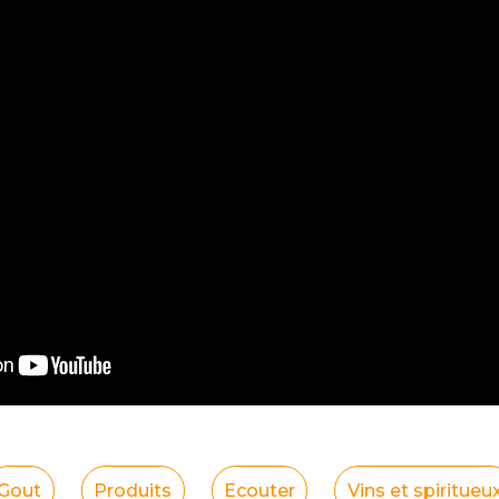
Gout
Produits
Ecouter
Vins et spiritueu